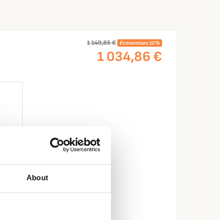
1 149,85 €
Économisez 10%
1 034,86 €
About