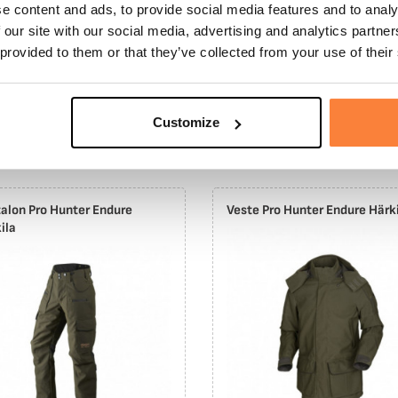
39
e content and ads, to provide social media features and to analy
629,95 €
35,
 our site with our social media, advertising and analytics partn
566,96 €
 provided to them or that they’ve collected from your use of their
ILA
Customize
PACK
alon Pro Hunter Endure
Veste Pro Hunter Endure Härk
ila