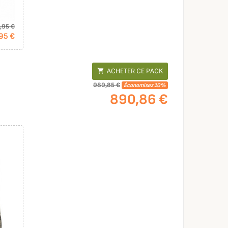
,95 €
95 €
ACHETER CE PACK

989,85 €
Économisez 10%
890,86 €