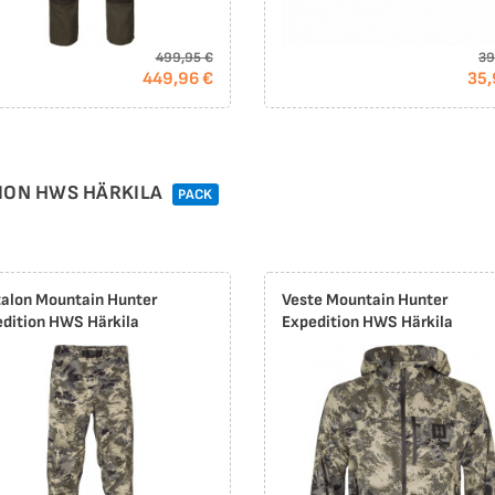
499,95 €
39
449,96 €
35,
ION HWS HÄRKILA
PACK
alon Mountain Hunter
Veste Mountain Hunter
dition HWS Härkila
Expedition HWS Härkila