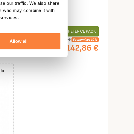
,95 €
se our traffic. We also share
95 €
ers who may combine it with
 services.
ACHETER CE PACK

1 269,85 €
Économisez 10%
Allow all
1 142,86 €
ila