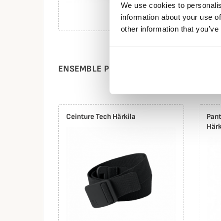
We use cookies to personalis
479,95 €
information about your use of
431,96 €
other information that you’ve
ENSEMBLE PRO HUNTER ENDURE HÄRK
Ceinture Tech Härkila
Pant
Härk