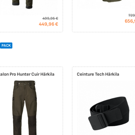
729
499,95 €
656,
449,96 €
PACK
alon Pro Hunter Cuir Härkila
Ceinture Tech Härkila