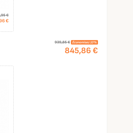
,95 €
96 €
939,85 €
Économisez 10%
845,86 €