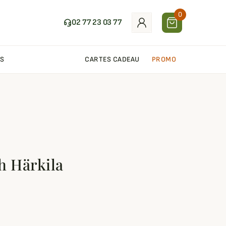
0
02 77 23 03 77
S
CARTES CADEAU
PROMO
h Härkila