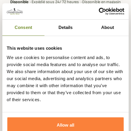
Disponible
·
Expédié sous 24/ 72 heures
·
Disponible en magasin
Ajouter au panier
Consent
Details
About
En achetant ce produit vous gagnerez
10,00 €
grâce à notre
This website uses cookies
programme de fidélité. Votre panier totalisera
10,00 €
.
We use cookies to personalise content and ads, to
provide social media features and to analyse our traffic.
We also share information about your use of our site with
our social media, advertising and analytics partners who
Expédié dans
Échange ou
Paiement
Paiement en
may combine it with other information that you’ve
la journée
retour sous
sécurisé
3 fois dès 100
provided to them or that they’ve collected from your use
90 jours
euros
of their services.
Allow all