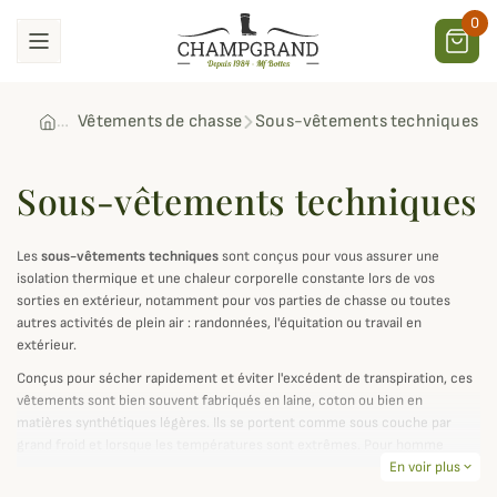
0
Vêtements de chasse
Sous-vêtements techniques
Sous-vêtements techniques
Les
sous-vêtements techniques
sont conçus pour vous assurer une
isolation thermique et une chaleur corporelle constante lors de vos
sorties en extérieur, notamment pour vos parties de chasse ou toutes
autres activités de plein air : randonnées, l'équitation ou travail en
extérieur.
Conçus pour sécher rapidement et éviter l'excédent de transpiration, ces
vêtements sont bien souvent fabriqués en laine, coton ou bien en
matières synthétiques légères. Ils se portent comme sous couche par
grand froid et lorsque les températures sont extrêmes. Pour homme
comme pour femme, il existe plusieurs types de sous vêtements
En voir plus
expand_more
techniques en fonction de vos activités et de vos préférences :