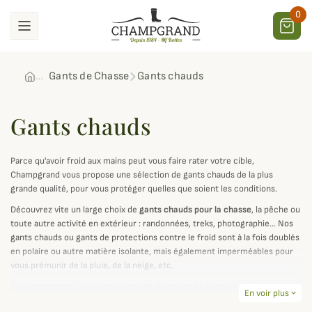
0
Gants de Chasse
Gants chauds
Gants chauds
Parce qu'avoir froid aux mains peut vous faire rater votre cible,
Champgrand vous propose une sélection de gants chauds de la plus
grande qualité, pour vous protéger quelles que soient les conditions.
Découvrez vite un large choix de
gants chauds pour la chasse
, la pêche ou
toute autre activité en extérieur : randonnées, treks, photographie... Nos
gants chauds ou gants de protections contre le froid sont à la fois doublés
en polaire ou autre matière isolante, mais également imperméables pour
vous prémunir de la pluie, de la neige, etc.
Vous retrouverez une grande variété de paires de gants chauds pour
En voir plus
expand_more
homme et pour femme, de styles variés et adaptés à toutes les saisons,