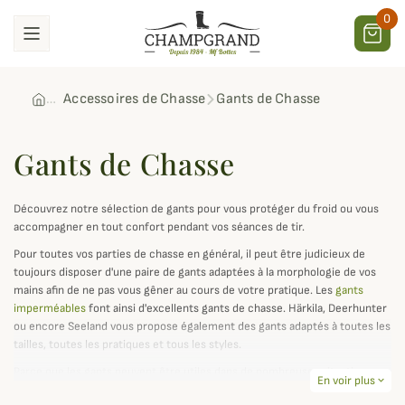
0
Accessoires de Chasse
Gants de Chasse
Gants de Chasse
Découvrez notre sélection de gants pour vous protéger du froid ou vous
accompagner en tout confort pendant vos séances de tir.
Pour toutes vos parties de chasse en général, il peut être judicieux de
toujours disposer d'une paire de gants adaptées à la morphologie de vos
mains afin de ne pas vous gêner au cours de votre pratique. Les
gants
imperméables
font ainsi d'excellents gants de chasse. Härkila, Deerhunter
ou encore Seeland vous propose également des gants adaptés à toutes les
tailles, toutes les pratiques et tous les styles.
Parce que les gants peuvent être utiles dans de nombreuses situations,
En voir plus
expand_more
Champgrand vous propose également une sélection de
gants de traque