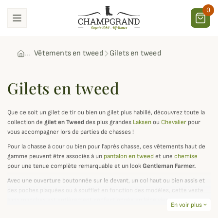
0
Vêtements en tweed
Gilets en tweed
Gilets en tweed
Que ce soit un gilet de tir ou bien un gilet plus habillé, découvrez toute la
collection de
gilet en Tweed
des plus grandes
Laksen
ou
Chevalier
pour
vous accompagner lors de parties de chasses !
Pour la chasse à cour ou bien pour l'après chasse, ces vêtements haut de
gamme peuvent être associés à un
pantalon en tweed
et une
chemise
pour une tenue complète remarquable et un look
Gentleman Farmer.
Avec une ouverture boutonnée sur le devant, un col haut ou bien assis et
des poches plaquées ou à soufflet en fonction des modèles, cette veste
sans manches est entièrement confectionnée en laine vierge pure.
En voir plus
expand_more
Grâce aux propriétés naturelles du tissu associé à un savoir faire unique,