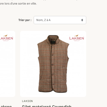
e lors d'une sortie en ville.
Trier par :
Nom, Z à A
LAKSEN
Laksen
Gilet matelassé Cavendish