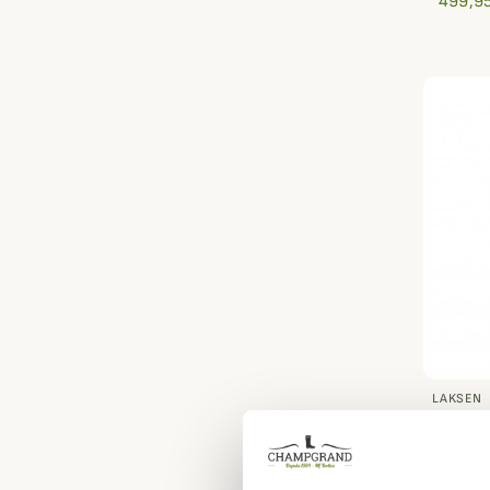
499,95
LAKSEN
Gilet h
299,95