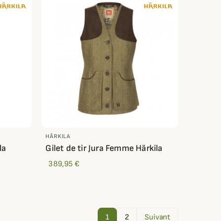
HÄRKILA
la
Gilet de tir Jura Femme Härkila
389,95 €
1
2
Suivant