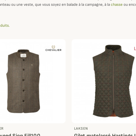
nteau ou une veste, que vous soyez en balade à la campagne, à la
chasse
ou encor
oduits.
ER
LAKSEN
tweed Sion Fill100
Gilet matelassé Hastings 