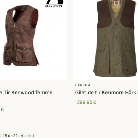
HÄRKILA
de Tir Kenwood femme
Gilet de tir Kenmore Härki
o
399,95 €
 €
-18 de 21 article(s)