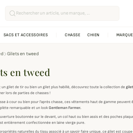
SACS ET ACCESSOIRES
CHASSE
CHIEN
MARQUE
ed
Gilets en tweed
ets en tweed
 un gilet de tir ou bien un gilet plus habillé, découvrez toute la collection de
gile
r lors de parties de chasses !
asse à cour ou bien pour l'après chasse, ces vêtements haut de gamme peuvent 
lète remarquable et un look
Gentleman Farmer.
uverture boutonnée sur le devant, un col haut ou bien assis et des poches plaqu
t entièrement confectionnée en laine vierge pure.
ropriétés naturelles du tissu associé à un savoir faire unique, ce gilet est coupe