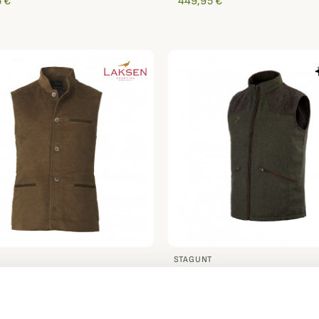
 €
449,95 €
STAGUNT
abillé Belgravia Laksen
Gilet Game Vest Stagunt
 €
94,95 €