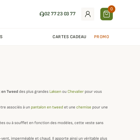
0
02 77 23 03 77
S
CARTES CADEAU
PROMO
t en Tweed
des plus grandes
Laksen
ou
Chevalier
pour vous
être associés à un
pantalon en tweed
et une
chemise
pour une
ées ou à soufflet en fonction des modèles, cette veste sans
-vent, imperméable et chaud. Il apporte ainsi un véritable plus