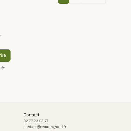
e
rire
 de
Contact
02 77 23 03 77
contact@champgrand.fr