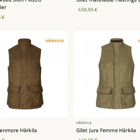
ier
439,95 €
 €
HÄRKILA
Kenmore Härkila
Gilet Jura Femme Härkila