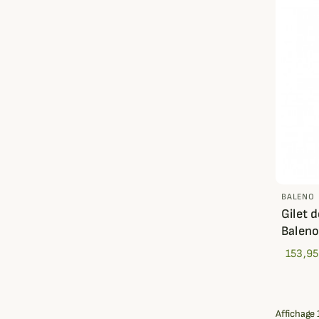
BALENO
Gilet 
Balen
153,95
Affichage 1