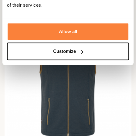
of their services.
204,95 €
PROMO !
-50%
Allow all
Customize