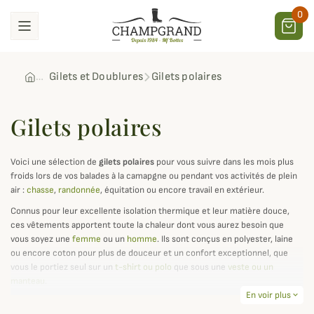
0
Gilets et Doublures
Gilets polaires
Gilets polaires
Voici une sélection de
gilets polaires
pour vous suivre dans les mois plus
froids lors de vos balades à la camapgne ou pendant vos activités de plein
air :
chasse
,
randonnée
, équitation ou encore travail en extérieur.
Connus pour leur excellente isolation thermique et leur matière douce,
ces vêtements apportent toute la chaleur dont vous aurez besoin que
vous soyez une
femme
ou un
homme
. Ils sont conçus en polyester, laine
ou encore coton pour plus de douceur et un confort exceptionnel, que
vous le portiez seul sur un
t-shirt ou polo
que sous une
veste ou un
manteau
.
En voir plus
expand_more
Que ce soit pour la ville ou la campagne, le gilet polaire est la solution