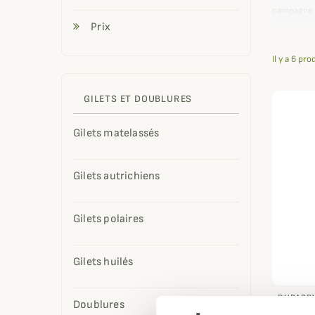
campagne c
matière to
Prix
Il y a 6 pro
GILETS ET DOUBLURES
Gilets matelassés
Gilets autrichiens
Gilets polaires
Gilets huilés
DUBARR
Doublures
Gilet 