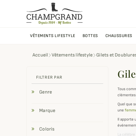
VÊTEMENTS LIFESTYLE
BOTTES
CHAUSSURES
Accueil
Vêtements lifestyle
Gilets et Doublure
Gile
FILTRER PAR
Tous comm
Genre
clémentes 
Quel que so
Marque
une
femm
Il apporte 
événements
Coloris
La célèbr