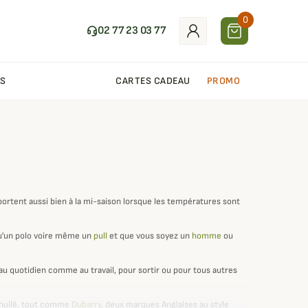
0
02 77 23 03 77
S
CARTES CADEAU
PROMO
ortent aussi bien à la mi-saison lorsque les températures sont
'un polo voire même un
pull
et que vous soyez un
homme
ou
: au quotidien comme au travail, pour sortir ou pour tous autres
 huilé, tout comme
Dubarry
, deux marques Anglaises au style