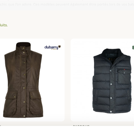
hic que l'on adore. Ces modèles peuvent également être portés lors de vos bal
talement imperméables ,coupe-vent et ultra confortable.
duits.
Y
BARBOUR
Rathsallagh Femme
Gilet matelassé Dellon Ba