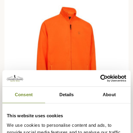
Consent
Details
About
This website uses cookies
DEERHUNTER
Veste polaire légère Atlas Deerhunter
We use cookies to personalise content and ads, to
provide social media features and to analyse our traffic.