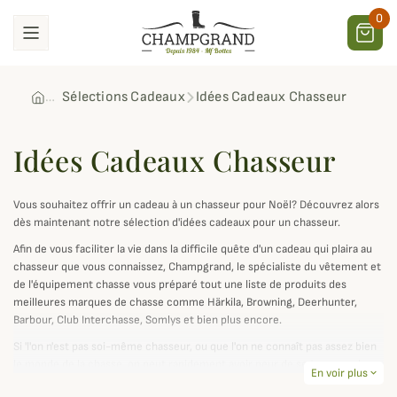
0
Sélections Cadeaux
Idées Cadeaux Chasseur
Idées Cadeaux Chasseur
Vous souhaitez offrir un cadeau à un chasseur pour Noël? Découvrez alors
dès maintenant notre sélection d'idées cadeaux pour un chasseur.
Afin de vous faciliter la vie dans la difficile quête d'un cadeau qui plaira au
chasseur que vous connaissez, Champgrand, le spécialiste du vêtement et
de l'équipement chasse vous préparé tout une liste de produits des
meilleures marques de chasse comme Härkila, Browning, Deerhunter,
Barbour, Club Interchasse, Somlys et bien plus encore.
Si 'l'on n'est pas soi-même chasseur, ou que l'on ne connaît pas assez bien
le monde de la chasse, on peut rapidement avoir peur de se tromper dans
En voir plus
expand_more
le choix du cadeau pour un chasseur. L'équipement de chasse est bien