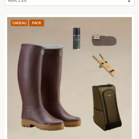
Nom, Z à A
CADEAU
PACK