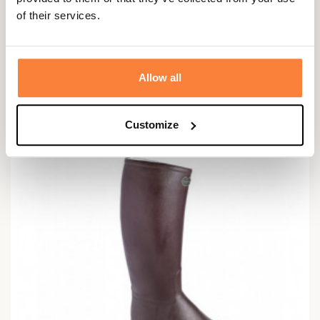
of their services.
LE CHAMEAU
Pack Confort - Bottes Saint Hubert Femme Le Chameau
Allow all
323,90 €
334,90 €
Customize