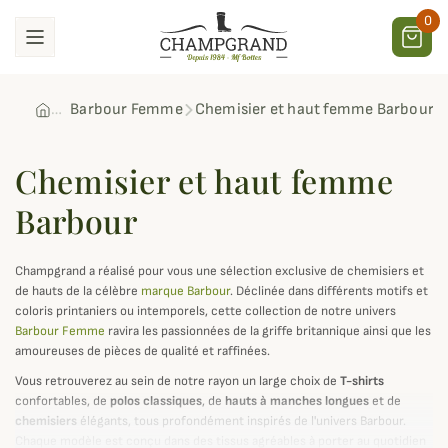
0
Barbour Femme
Chemisier et haut femme Barbour
Chemisier et haut femme
Barbour
Champgrand a réalisé pour vous une sélection exclusive de chemisiers et
de hauts de la célèbre
marque Barbour
. Déclinée dans différents motifs et
coloris printaniers ou intemporels, cette collection de notre univers
Barbour Femme
ravira les passionnées de la griffe britannique ainsi que les
amoureuses de pièces de qualité et raffinées.
Vous retrouverez au sein de notre rayon un large choix de
T-shirts
confortables, de
polos classiques
, de
hauts à manches longues
et de
chemisiers
élégants, tous profondément inspirés de l'univers Barbour.
Chaque modèle est conçu dans des tissus agréables à porter au quotidien