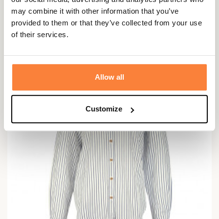
Chemisier Elishaw femme Barbour
may combine it with other information that you’ve
provided to them or that they’ve collected from your use
114,95 €
of their services.
Allow all
Customize