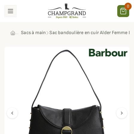
0
Sacs à main
Sac bandoulière en cuir Alder Femme B
chevron_left
chevron_right