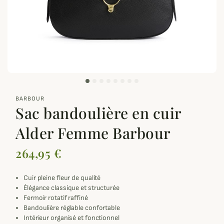
zoom_out_map
BARBOUR
Sac bandoulière en cuir
Alder Femme Barbour
264,95 €
Cuir pleine fleur de qualité
Élégance classique et structurée
Fermoir rotatif raffiné
Bandoulière réglable confortable
Intérieur organisé et fonctionnel