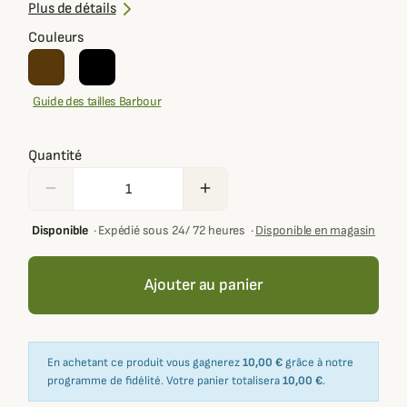
Détails tartan emblématiques
Plus de détails
Style intemporel au quotidien
Couleurs
Guide des tailles Barbour
Quantité
remove
add
Disponible
·
Expédié sous 24/ 72 heures
·
Disponible en magasin
Ajouter au panier
En achetant ce produit vous gagnerez
10,00 €
grâce à notre
programme de fidélité. Votre panier totalisera
10,00 €
.