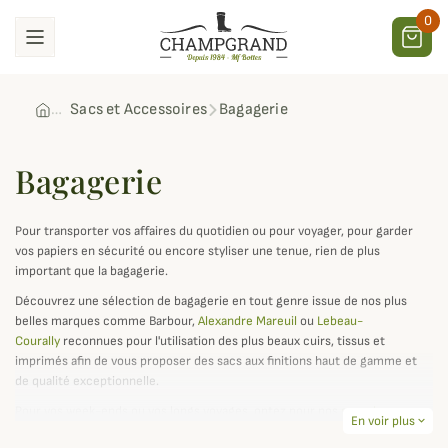
0
Sacs et Accessoires
Bagagerie
Bagagerie
Pour transporter vos affaires du quotidien ou pour voyager, pour garder
vos papiers en sécurité ou encore styliser une tenue, rien de plus
important que la bagagerie.
Découvrez une sélection de bagagerie en tout genre issue de nos plus
belles marques comme Barbour,
Alexandre Mareuil
ou
Lebeau-
Courally
reconnues pour l'utilisation des plus beaux cuirs, tissus et
imprimés afin de vous proposer des sacs aux finitions haut de gamme et
de qualité exceptionnelle.
Pour vos week-ends ou vos longs voyages, optez pour nos
sacs de
En voir plus
expand_more
voyage
de différentes dimensions et formes que vous garderez durant de