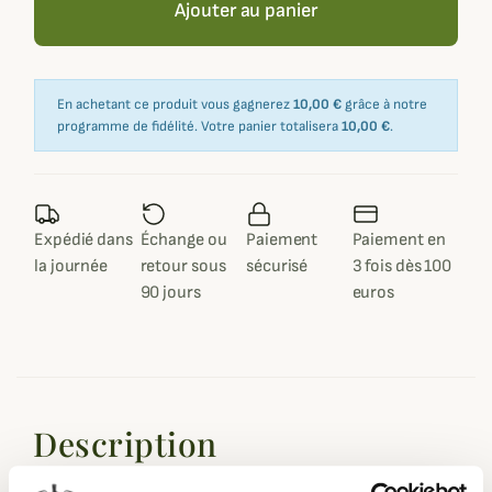
Ajouter au panier
En achetant ce produit vous gagnerez
10,00 €
grâce à notre
programme de fidélité. Votre panier totalisera
10,00 €
.
Expédié dans
Échange ou
Paiement
Paiement en
la journée
retour sous
sécurisé
3 fois dès 100
90 jours
euros
Description
Dans un esprit résolument
britannique
, la veste