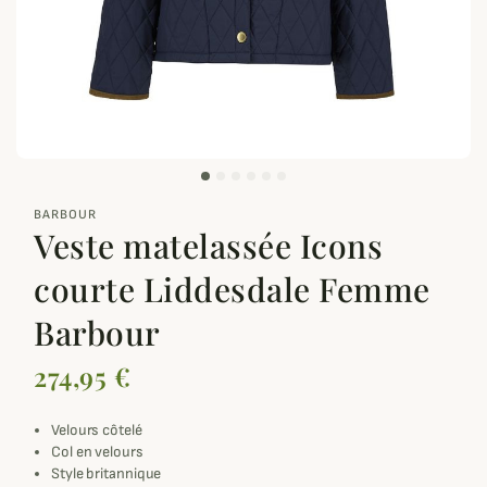
zoom_out_map
BARBOUR
Veste matelassée Icons
courte Liddesdale Femme
Barbour
274,95 €
Velours côtelé
Col en velours
Style britannique