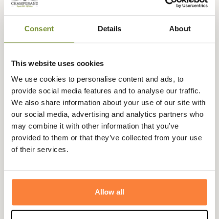
matelassée courte Barbour Liddesdale
réinterprète un
classique du vestiaire Barbour avec élégance et
caractère. Fidèle à l’ADN de la maison, elle reprend le
Consent
Details
About
matelassage losangé traditionnel
, hérité des modèles
d’archives, et le décline dans une coupe raccourcie,
This website uses cookies
contemporaine et facile à porter.
We use cookies to personalise content and ads, to
Le
col en velours côtelé
, épais et structurant, contraste
provide social media features and to analyse our traffic.
subtilement avec le tissu extérieur, tandis que les
We also share information about your use of our site with
finitions en laiton doré
apportent une touche de lumière
our social media, advertising and analytics partners who
à l’ensemble. À l’intérieur, on retrouve la célèbre
doublure
may combine it with other information that you’ve
tartan
, signature de la marque, rappel discret des racines
provided to them or that they’ve collected from your use
écossaises
de Barbour et de son attachement à l’
héritage
of their services.
rural
.
Pensée pour accompagner les demi-saisons avec
distinction, cette pièce mêle confort, style affirmé et
détails soignés. Parfaite pour une silhouette citadine au
Allow all
caractère affirmé, elle trouve naturellement sa place
entre tradition et modernité, à la croisée des
landes