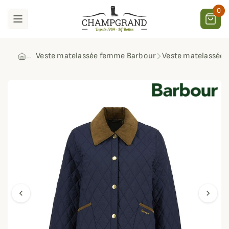
0
Veste matelassée femme Barbour
Veste matelassée 
chevron_left
chevron_right