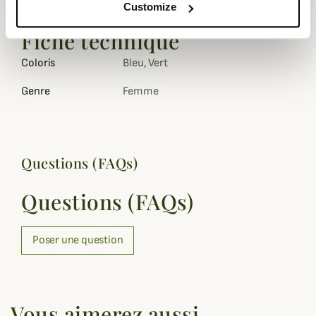
Customize
anglaises
et des rues de la ville.
Fiche technique
Coloris
Bleu, Vert
Genre
Femme
Questions (FAQs)
Questions (FAQs)
Poser une question
Vous aimerez aussi