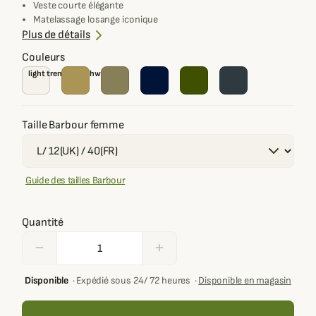
Veste courte élégante
Matelassage losange iconique
Doublure tartan
Plus de détails
Couleurs
light trench/ birchwood
Taille Barbour femme
Guide des tailles Barbour
Quantité
remove
add
Disponible
·
Expédié sous 24/ 72 heures
·
Disponible en magasin