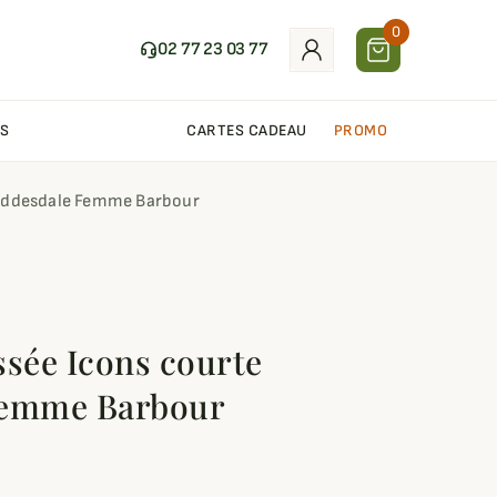
0
02 77 23 03 77
S
CARTES CADEAU
PROMO
Liddesdale Femme Barbour
ssée Icons courte
Femme Barbour