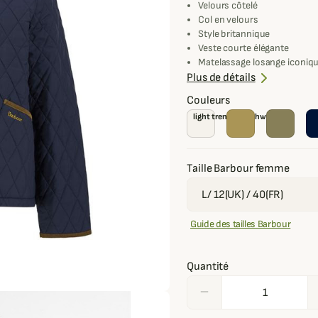
Velours côtelé
Col en velours
Style britannique
Veste courte élégante
Matelassage losange iconiq
Doublure tartan
Plus de détails
Couleurs
light trench/ birchwood
Taille Barbour femme
Guide des tailles Barbour
Quantité
remove