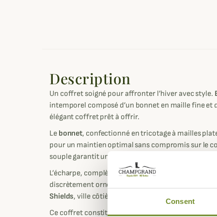
Description
Un coffret soigné pour affronter l’hiver avec style.
intemporel composé d’un bonnet en maille fine et 
élégant coffret prêt à offrir.
Le
bonnet
, confectionné en tricotage à mailles pla
pour un maintien optimal sans compromis sur le co
souple garantit une chaleur agréable, même par te
L’écharpe, complète l’ensemble avec raffinement. L
discrètement orné d’un
écusson Barbour
représenta
Shields
, ville côtière du nord-est de l’Angleterre où
Consent
Ce coffret constitue une attention parfaite pour les