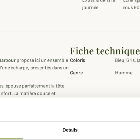
Expédié dans la
Échange
journée
sous 90
Fiche techniqu
Barbour
propose ici un ensemble
Coloris
Bleu, Gris, 
d’une écharpe, présentés dans un
Genre
Homme
tes, épouse parfaitement la tête
nfort. La matière douce et
mps froid.
e revers du bonnet est
nt un phare, clin d’œil à
South
 la maison est née.
Details
 amateurs de pièces utiles et