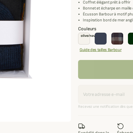
Coffret élégant prêt à offrir
Bonnet et écharpe en maille
Écusson Barbour à motif ph
Inspiration bord de mer angl
Couleurs
olive/navy
Guide des tailles Barbour
Recevoir une alerte
Recevez une notification dès que 