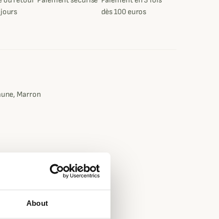
 ou retour
Paiement sécurisé
Paiement en 3 fois
 jours
dès 100 euros
e
Jaune, Marron
About