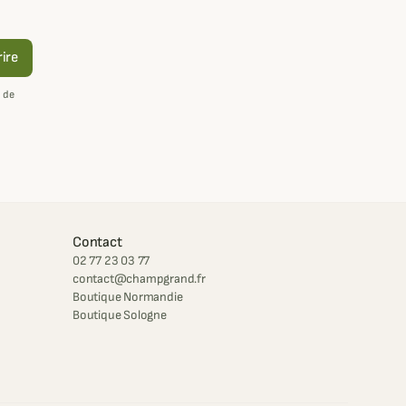
rire
 de
Contact
02 77 23 03 77
contact@champgrand.fr
Boutique Normandie
Boutique Sologne