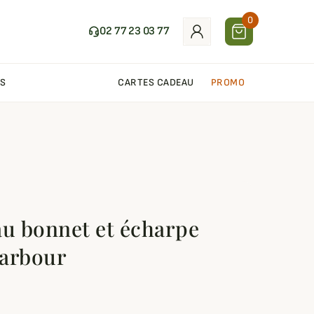
0
02 77 23 03 77
S
CARTES CADEAU
PROMO
au bonnet et écharpe
Barbour