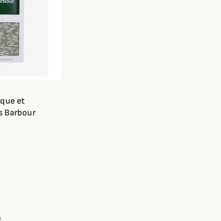
sque et
s Barbour
e