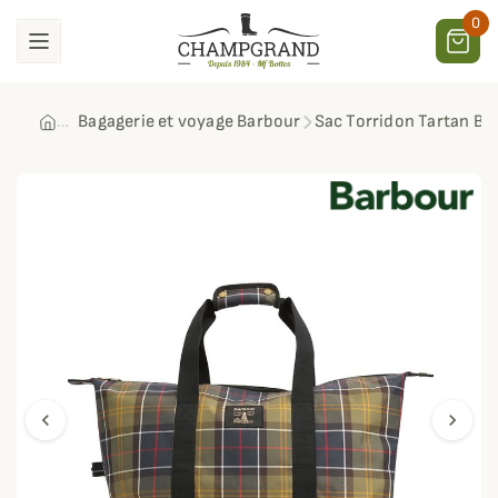
0
Bagagerie et voyage Barbour
Sac Torridon Tartan Ba
chevron_left
chevron_right