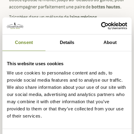
accompagner parfaitement une paire de
bottes hautes
.
Tricotées dans un mélange de
laine mérinos
naturellement
isolante
, d’
acrylique
pour la résistance,
d’
élasthanne
pour la souplesse et de
polyester
pour la
gestion de l’humidité, ces chaussettes assurent un
Consent
Details
About
maintien optimal
sans comprimer. Même dans les
conditions les plus froides et les plus humides, elles
conservent la chaleur tout en favorisant une
évacuation
This website uses cookies
rapide de la transpiration
, limitant les sensations
We use cookies to personalise content and ads, to
d’humidité à l’intérieur de la botte.
provide social media features and to analyse our traffic.
La bande élastique de maintien au mollet et la coupe
We also share information about your use of our site with
longue garantissent un
confort durable
, même après
our social media, advertising and analytics partners who
plusieurs heures de marche ou d'affût. Les finitions
may combine it with other information that you’ve
rayées aux teintes naturelles leur confèrent un aspect à la
provided to them or that they’ve collected from your use
fois sobre et technique, fidèle à l’
esprit outdoor robuste
of their services.
et fonctionnel
de la marque
Ridgeline
.
Fiche technique