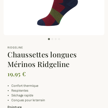
zoom_out_map
RIDGELINE
Chaussettes longues
Mérinos Ridgeline
19,95 €
Confort thermique
Respirantes
Séchage rapide
Conçues pour le terrain
Pointure