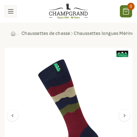
0
Chaussettes de chasse
Chaussettes longues Mérinos
chevron_left
chevron_right