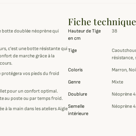
Fiche techniqu
ne botte doublée néoprène qui
Hauteur de Tige
38
en cm
rs, c'est une botte résistante qui
Tige
Caoutchouc 
onfort de marche grâce à la
résistance,
rcours.
Coloris
Marron, Noir
protégera vos pieds du froid
Genre
Mixte
llet pour un confort optimal.
Doublure
Néoprène 4,
ste au poste ou par temps froid.
Semelle
Néoprène 4,
 à la main dans les ateliers Aigle
intérieure