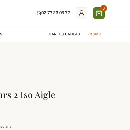
0
02 77 23 03 77
S
CARTES CADEAU
PROMO
rs 2 Iso Aigle
isolant