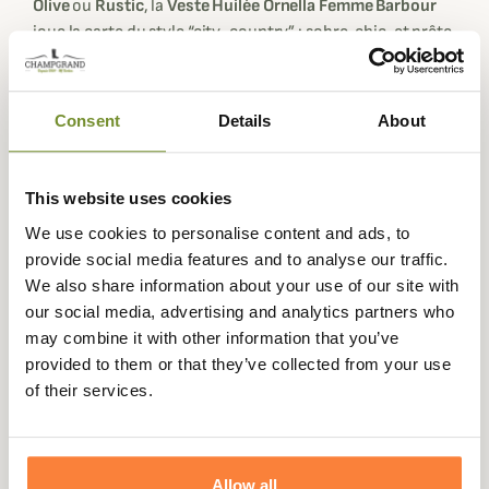
Olive
ou
Rustic
, la
Veste
Huilée
Ornella Femme Barbour
joue la carte du style “city-country” : sobre, chic, et prête
pour l’extérieur.
Pensée pour la mi-saison, cette
veste huilée femme
associe une
capuche
protectrice, un
col montant
et une
Consent
Details
About
fermeture
zip + boutons-pression
pour limiter les
entrées d’air. Les poches avant accueillent naturellement
This website uses cookies
les mains ou les essentiels (téléphone, clés), tandis que le
pli d’aisance au dos améliore le confort en mouvement,
We use cookies to personalise content and ads, to
en balade comme en déplacements urbains. À l’intérieur,
provide social media features and to analyse our traffic.
la doublure
Ancient Tartan
apporte une touche signature
We also share information about your use of our site with
et un supplément de caractère.
our social media, advertising and analytics partners who
may combine it with other information that you’ve
Ce qui distingue la
Veste
Huilée
Ornella Femme Barbour
,
provided to them or that they’ve collected from your use
c’est son équilibre entre
veste pluie femme
(déperlance
of their services.
adaptée aux averses légères), allure intemporelle et
durabilité. Une waxed jacket féminine qui traverse les
saisons, et se patine joliment au fil du temps, pour celles
qui veulent une
veste outdoor
aussi belle qu’efficace.
Allow all