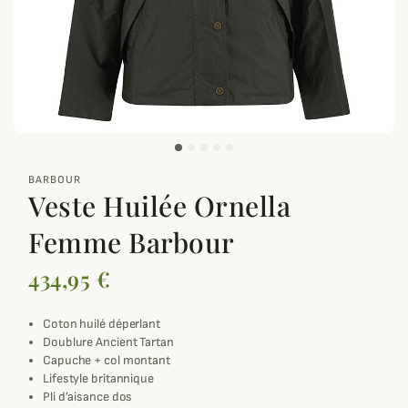
zoom_out_map
BARBOUR
Veste Huilée Ornella
Femme Barbour
434,95 €
Coton huilé déperlant
Doublure Ancient Tartan
Capuche + col montant
Lifestyle britannique
Pli d’aisance dos