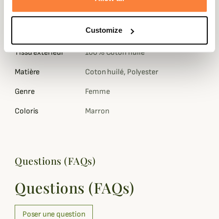
Idéale pour les sorties campagne, le
bord de mer
, les
week-ends nature et la ville quand le ciel se couvre.
Customize
Fiche technique
Tissu extérieur
100% Coton huilé
Matière
Coton huilé, Polyester
Genre
Femme
Coloris
Marron
Questions (FAQs)
Questions (FAQs)
Poser une question