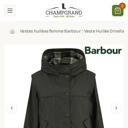
0
Vestes huilées femme Barbour
Veste Huilée Ornella
chevron_left
chevron_right