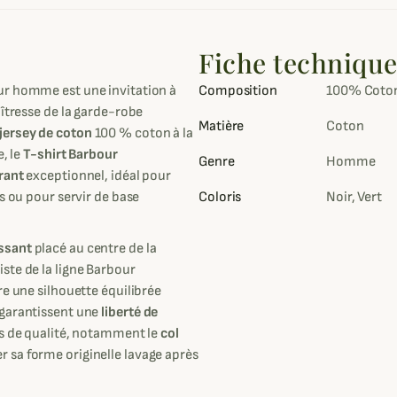
Fiche techniqu
r homme est une invitation à
Composition
100% Coto
aîtresse de la garde-robe
Matière
Coton
jersey de coton
100 % coton à la
e, le
T-shirt Barbour
Genre
Homme
rant
exceptionnel, idéal pour
s ou pour servir de base
Coloris
Noir, Vert
ssant
placé au centre de la
ste de la ligne Barbour
re une silhouette équilibrée
 garantissent une
liberté de
ons de qualité, notamment le
col
 sa forme originelle lavage après