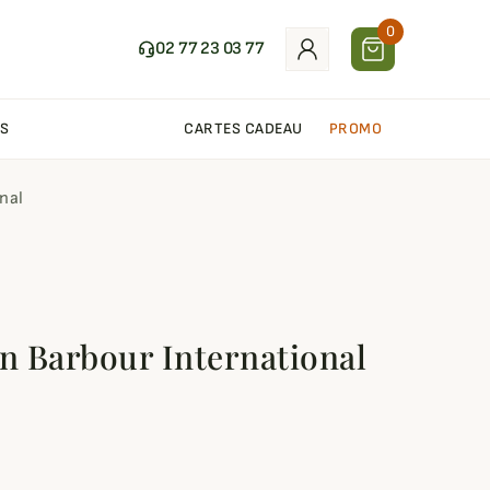
0
02 77 23 03 77
S
CARTES CADEAU
PROMO
nal
on Barbour International