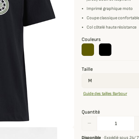
Imprimé graphique moto
Coupe classique confortabl
Col côtelé haute résistance
Couleurs
Taille
Guide des tailles Barbour
Quantité
remove
Disponible
·
Expédié sous 24/ 