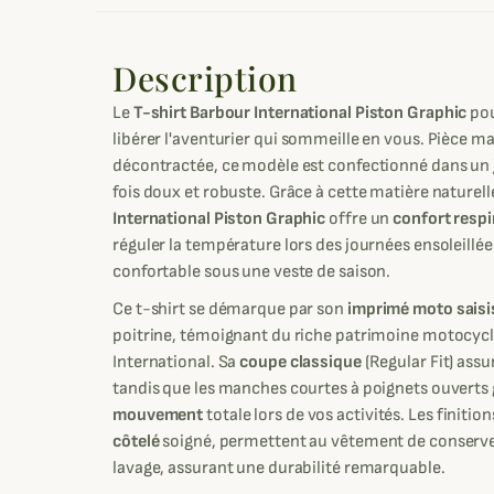
Description
Le
T-shirt Barbour International Piston Graphic
pou
libérer l'aventurier qui sommeille en vous. Pièce m
décontractée, ce modèle est confectionné dans un
fois doux et robuste. Grâce à cette matière naturell
International Piston Graphic
offre un
confort respi
réguler la température lors des journées ensoleillée
confortable sous une veste de saison.
Ce t-shirt se démarque par son
imprimé moto saisi
poitrine, témoignant du riche patrimoine motocycli
International. Sa
coupe classique
(Regular Fit) assu
tandis que les manches courtes à poignets ouverts
mouvement
totale lors de vos activités. Les finiti
côtelé
soigné, permettent au vêtement de conserver
lavage, assurant une durabilité remarquable.