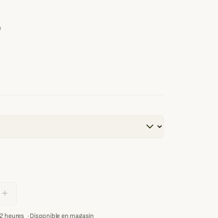
e
add
72 heures
·
Disponible en magasin