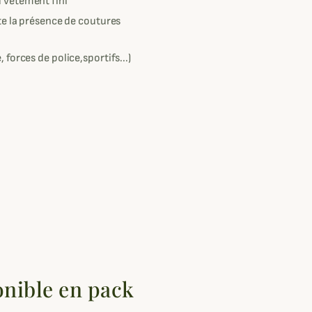
u vêtement fini
ite la présence de coutures
 forces de police,sportifs...)
onible en pack