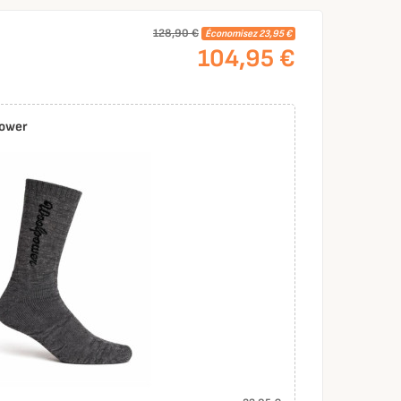
128,90 €
Économisez 23,95 €
104,95 €
power