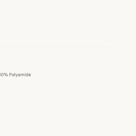
e
30% Polyamide