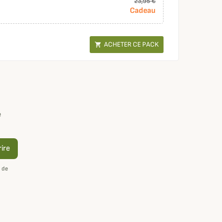
23,95 €
Cadeau
ACHETER CE PACK

e
rire
 de