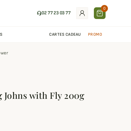
0
02 77 23 03 77
S
CARTES CADEAU
PROMO
ower
 Johns with Fly 200g