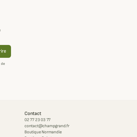
e
rire
 de
Contact
02 77 23 03 77
contact@champgrand.fr
Boutique Normandie