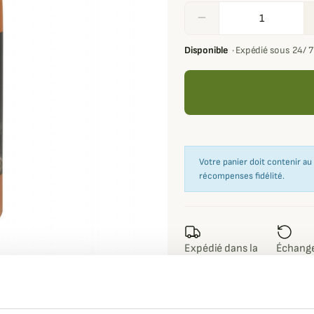
remove
Disponible
·
Expédié sous 24/ 
Votre panier doit contenir a
récompenses fidélité.
Expédié dans la
Échange
journée
sous 90