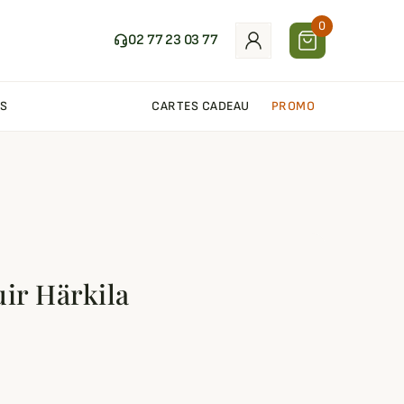
0
02 77 23 03 77
S
CARTES CADEAU
PROMO
uir Härkila