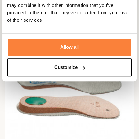
Semelles Intérieures Cuir Végétal Meindl
may combine it with other information that you’ve
provided to them or that they’ve collected from your use
18,95 €
of their services.
Allow all
Customize