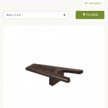
un meilleur ajustement pour la morphologie de votre pied.
En voir plus
expand_more
FILTRER
Nom, Z à A