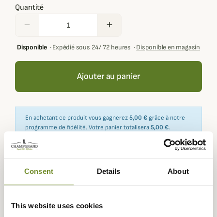
Quantité
remove
add
Disponible
·
Expédié sous 24/ 72 heures
·
Disponible en magasin
Ajouter au panier
En achetant ce produit vous gagnerez
5,00 €
grâce à notre
programme de fidélité. Votre panier totalisera
5,00 €
.
Consent
Details
About
Expédié dans
Échange ou
Paiement
Paiement en
la journée
retour sous
sécurisé
3 fois dès 100
90 jours
euros
This website uses cookies