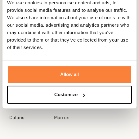
We use cookies to personalise content and ads, to
provide social media features and to analyse our traffic.
We also share information about your use of our site with
our social media, advertising and analytics partners who
Description
may combine it with other information that you’ve
provided to them or that they’ve collected from your use
Les sous-vêtements techniques All season sont 100% en
of their services.
laine mérinos vierge. Cela vous assure un confort
thermique optimal et un vêtement très agréable à porter
quelle que soit la saison.
Allow all
Le T-shirt est doté d'un col zipé remontant jusqu'en haut
de la nuque.
Fiche technique
Customize
Genre
Homme
Coloris
Marron