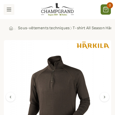
0
Sous-vêtements techniques
T-shirt All Season Härki
chevron_left
chevron_right