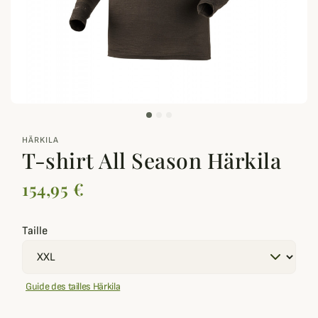
zoom_out_map
HÄRKILA
T-shirt All Season Härkila
154,95 €
Taille
Guide des tailles Härkila