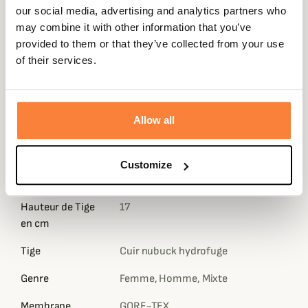
homogène sans pression parasite. Pour desserrer le
our social media, advertising and analytics partners who
système il vous suffit de tirer la molette pour relâcher la
may combine it with other information that you’ve
pression des lacets en acier et retirer avec facilité votre
provided to them or that they’ve collected from your use
pied. Le système BOA est garanti pendant toute la durée
of their services.
de vie de votre chaussure.
Le poids des Bulldog Boa GTX est de
760 grammes
par
chaussure.
Allow all
Fiche technique
Poids en
1520
Customize
Gramme
Hauteur de Tige
17
en cm
Tige
Cuir nubuck hydrofuge
Genre
Femme, Homme, Mixte
Membrane
GORE-TEX