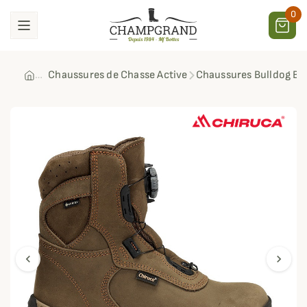
0
Chaussures de Chasse Active
Chaussures Bulldog Bo
chevron_left
chevron_right