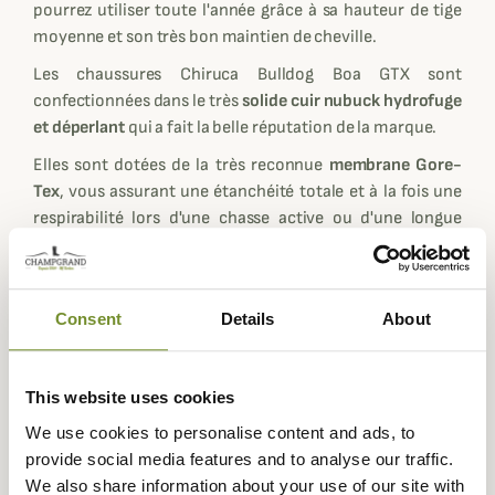
pourrez utiliser toute l'année grâce à sa hauteur de tige
moyenne et son très bon maintien de cheville.
Les chaussures Chiruca Bulldog Boa GTX sont
confectionnées dans le très
solide cuir nubuck hydrofuge
et déperlant
qui a fait la belle réputation de la marque.
Elles sont dotées de la très reconnue
membrane Gore-
Tex
, vous assurant une étanchéité totale et à la fois une
respirabilité lors d'une chasse active ou d'une longue
marche.
Chiruca équipe ses chaussures Bulldog Boa GTX de
semelles Vibram,
Leader mondial de la semelle en
Consent
Details
About
caoutchouc. Elles vous procureront une bonne accroche
et sont relativement rigides, offrant un confort
d'utilisation accru.
This website uses cookies
Le système de
laçage rapide Boa
, dont la réputation n'est
We use cookies to personalise content and ads, to
plus à faire, vous assure un serrage au millimètre près, le
provide social media features and to analyse our traffic.
maintien de votre chaussure se fait de manière
We also share information about your use of our site with