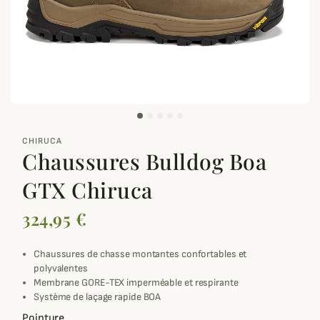
zoom_out_map
CHIRUCA
Chaussures Bulldog Boa
GTX Chiruca
324,95 €
Chaussures de chasse montantes confortables et
polyvalentes
Membrane GORE-TEX imperméable et respirante
Système de laçage rapide BOA
Pointure