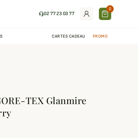
0
02 77 23 03 77
S
CARTES CADEAU
PROMO
 GORE-TEX Glanmire
rry