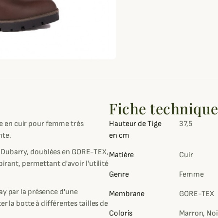
Fiche techniqu
e en cuir pour femme très
Hauteur de Tige
37,5
nte.
en cm
s Dubarry, doublées en GORE-TEX,
Matière
Cuir
irant, permettant d'avoir l'utilité
Genre
Femme
ay par la présence d'une
Membrane
GORE-TEX
r la botte à différentes tailles de
Coloris
Marron, Noi