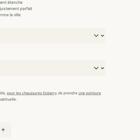
ent étanche
ajustement parfait
me la ville
lle,
pour les chaussures Dubarry
, de prendre
une pointure
habituelle.
add