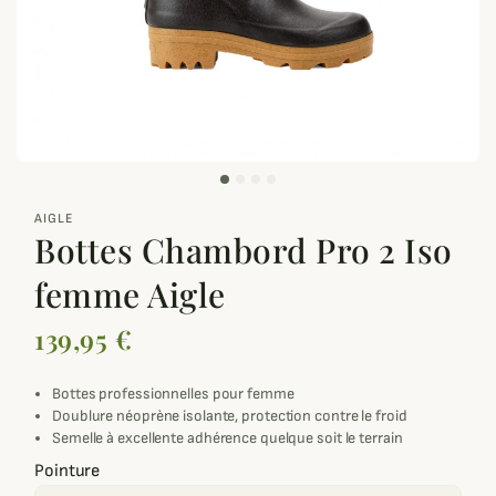
zoom_out_map
AIGLE
Bottes Chambord Pro 2 Iso
femme Aigle
139,95 €
Bottes professionnelles pour femme
Doublure néoprène isolante, protection contre le froid
Semelle à excellente adhérence quelque soit le terrain
Pointure