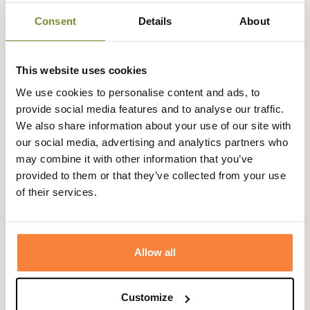
l'utiliser dans de multiples conditions.
Consent
Details
About
Les bottes pour femme Chambord Pro 2 Iso sont
résistantes et confortables afin de les porter au quotidien
This website uses cookies
comme au travail.
We use cookies to personalise content and ads, to
Fiche technique
provide social media features and to analyse our traffic.
Hauteur de Tige
33
We also share information about your use of our site with
en cm
our social media, advertising and analytics partners who
may combine it with other information that you’ve
Tige
Caoutchouc naturel majoritaire
provided to them or that they’ve collected from your use
Gomma Plus® (confort, résistance,
of their services.
souplesse)
Genre
Femme
Allow all
Coloris
Marron
Doublure
Néoprène 3,2 mm
Customize