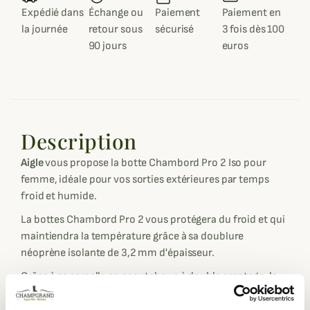
Expédié dans
Échange ou
Paiement
Paiement en
la journée
retour sous
sécurisé
3 fois dès 100
90 jours
euros
Description
Aigle
vous propose la botte Chambord Pro 2 Iso pour
femme, idéale pour vos sorties extérieures par temps
froid et humide.
La bottes Chambord Pro 2 vous protégera du froid et qui
maintiendra la température grâce à sa doublure
néoprène isolante de 3,2 mm d'épaisseur.
Grâce à sa semelle en caoutchouc à double crantage, la
botte Chambord Pro 2 vous garantit une excellente
adhérence sur tous types de terrains pour pouvoir