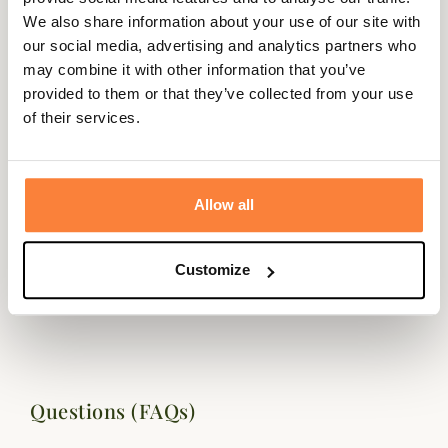
We also share information about your use of our site with
our social media, advertising and analytics partners who
Expédié dans
Échange ou
Paiement
Paiement en
may combine it with other information that you’ve
la journée
retour sous
sécurisé
3 fois dès 100
provided to them or that they’ve collected from your use
90 jours
euros
of their services.
Allow all
Description
Customize
Laksen vous propose ses gants chauds Edmonton pour
vous protéger avec élégance du froid.
Questions (FAQs)