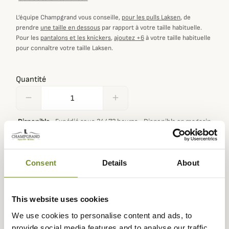
L’équipe Champgrand vous conseille,
pour les pulls Laksen
, de
prendre
une taille en dessous
par rapport à votre taille habituelle.
Pour les
pantalons et les knickers
,
ajoutez +6
à votre taille habituelle
pour connaître votre taille Laksen.
Quantité
remove
add
Disponible
·
Expédié sous 24/ 72 heures
·
Disponible en magasin
Ajouter au panier
Consent
Details
About
En achetant ce produit vous gagnerez
5,00 €
grâce à notre
This website uses cookies
programme de fidélité. Votre panier totalisera
5,00 €
.
We use cookies to personalise content and ads, to
provide social media features and to analyse our traffic.