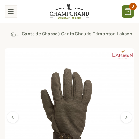
0
Gants de Chasse
Gants Chauds Edmonton Laksen
chevron_left
chevron_right