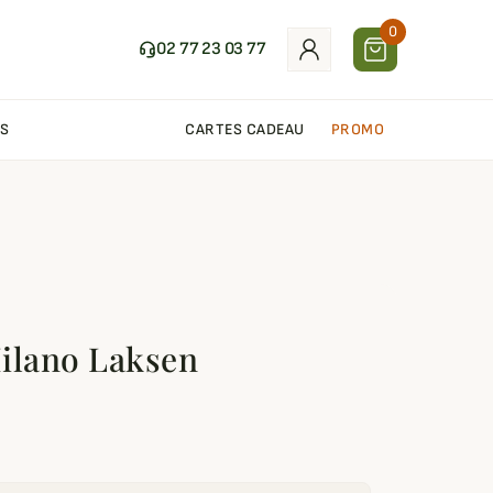
0
02 77 23 03 77
S
CARTES CADEAU
PROMO
ilano Laksen