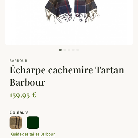
zoom_out_map
BARBOUR
Écharpe cachemire Tartan
Barbour
159,95 €
Couleurs
Guide des tailles Barbour