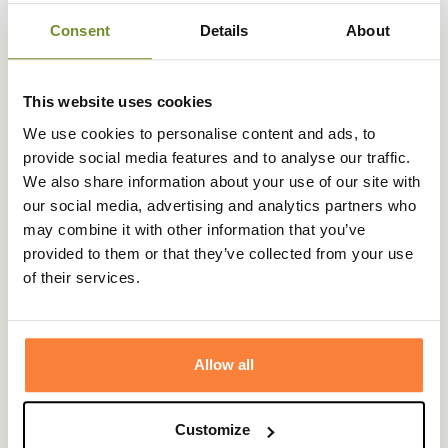
Consent
Details
About
This website uses cookies
Description
We use cookies to personalise content and ads, to
provide social media features and to analyse our traffic.
Apportez une touche d’élégance intemporelle à vos
We also share information about your use of our site with
tenues avec cette somptueuse écharpe Barbour en
our social media, advertising and analytics partners who
100% cachemire
, au motif écossais tartan
may combine it with other information that you’ve
emblématique de la marque. Confectionnée dans une
provided to them or that they’ve collected from your use
laine d’une douceur exceptionnelle, elle procure un
of their services.
confort thermique optimal tout en offrant un toucher
luxueux.
Le cachemire confère à cette écharpe un éclat unique et
Allow all
raffiné, difficile à égaler avec d’autres fibres. Très
élégante, elle s’accorde parfaitement à un style anglais
classique et vous accompagnera avec chic lors des
Customize
journées fraîches.