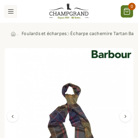
0
Foulards et écharpes
Écharpe cachemire Tartan Bar
chevron_left
chevron_right