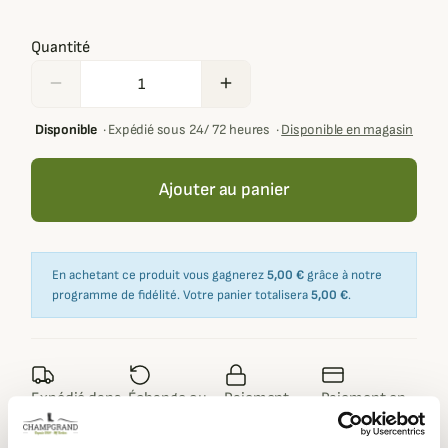
Quantité
remove
add
Disponible
·
Expédié sous 24/ 72 heures
·
Disponible en magasin
Ajouter au panier
En achetant ce produit vous gagnerez
5,00 €
grâce à notre
programme de fidélité. Votre panier totalisera
5,00 €
.
Expédié dans
Échange ou
Paiement
Paiement en
la journée
retour sous
sécurisé
3 fois dès 100
90 jours
euros