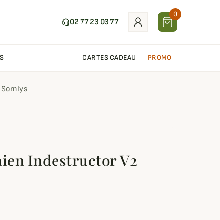
0
02 77 23 03 77
S
CARTES CADEAU
PROMO
2 Somlys
hien Indestructor V2