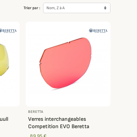
Trier par :
Nom, Z à A
BERETTA
uull
Verres interchangeables
Competition EVO Beretta
89,95 €