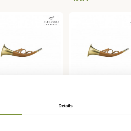
RE MAREUIL
ALEXANDRE MAREUIL
e Ronde 45cm Alexandre
Trompe Ronde 40cm Alex
Details
l
Mareuil
 €
400,00 €