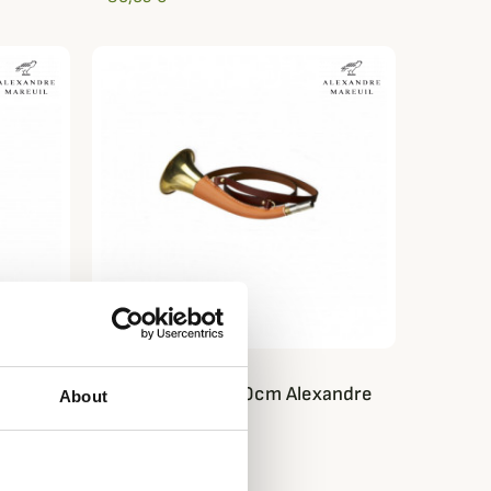
ALEXANDRE MAREUIL
andre
Trompe Ronde 30cm Alexandre
About
Mareuil
300,00 €