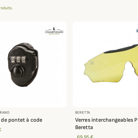
produits.
RAND
BERETTA
 de pontet à code
Verres interchangeables P
Beretta
€
69,95 €