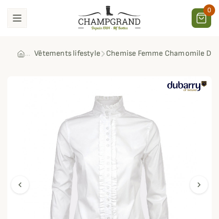
0
Vêtements lifestyle
Chemise Femme Chamomile Dub
chevron_left
chevron_right