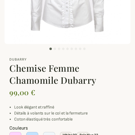
zoom_out_map
DUBARRY
Chemise Femme
Chamomile Dubarry
99,00 €
Look élégant et raffiné
Détails à volants sur le col et la fermeture
Coton élastiqué très confortable
Couleurs