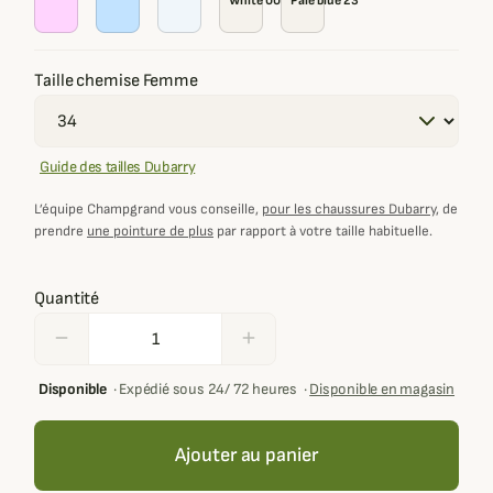
White 00
Pale blue 23
Taille chemise Femme
Guide des tailles Dubarry
L’équipe Champgrand vous conseille,
pour les chaussures Dubarry
, de
prendre
une pointure de plus
par rapport à votre taille habituelle.
Quantité
remove
add
Disponible
·
Expédié sous 24/ 72 heures
·
Disponible en magasin
Ajouter au panier