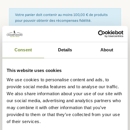
Votre panier doit contenir au moins 100,00 € de produits
pour pouvoir obtenir des récompenses fidélité.
Consent
Details
About
Expédié dans
Échange ou
Paiement
Paiement en
la journée
retour sous
sécurisé
3 fois dès 100
90 jours
euros
This website uses cookies
We use cookies to personalise content and ads, to
provide social media features and to analyse our traffic.
We also share information about your use of our site with
our social media, advertising and analytics partners who
Description
may combine it with other information that you’ve
Dubarry
vous propose cette élégante chemise
provided to them or that they’ve collected from your use
Chamomile pour femme au style classique chic avec des
of their services.
bordures originales en volant pour une touche de