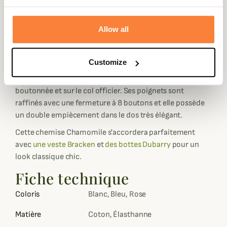
fantaisie et d'élégance.
La chemise Chamomile est confectionnée dans un coton
Allow all
extensible très agréable à porter tout au long de la
journée et dans une coupe ajustée pour une allure
féminine et élancée.
Customize
Ses détails volants sont présents le long de la fermeture
boutonnée et sur le col officier. Ses poignets sont
raffinés avec une fermeture à 8 boutons et elle possède
un double empiècement dans le dos très élégant.
Cette chemise Chamomile s'accordera parfaitement
avec
une veste Bracken
et
des bottes Dubarry
pour un
look classique chic.
Fiche technique
Coloris
Blanc, Bleu, Rose
Matière
Coton, Élasthanne