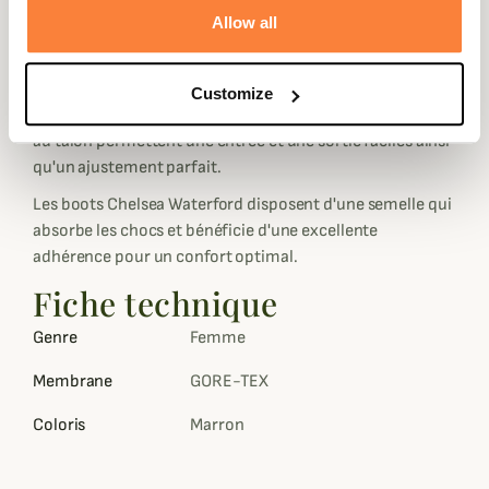
Allow all
de vos sorties quotidiennes.
Les Boots Dubarry sont fabriquées à partir d'un cuir
véritable avec traitement hydrofuge DryFast-DrySoft ™
Customize
de Dubarry. Les goussets latéraux élastiques avec tirage
au talon permettent une entrée et une sortie faciles ainsi
qu'un ajustement parfait.
Les boots Chelsea Waterford disposent d'une semelle qui
absorbe les chocs et bénéficie d'une excellente
adhérence pour un confort optimal.
Fiche technique
Genre
Femme
Membrane
GORE-TEX
Coloris
Marron