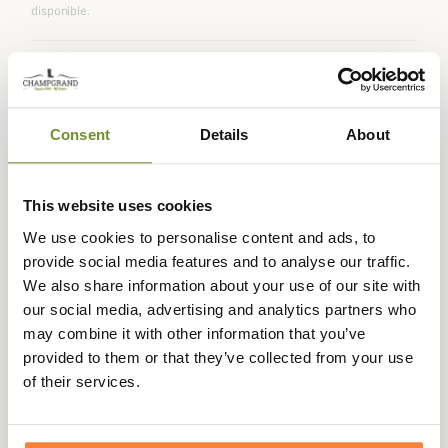
disponible.
Expédié dans
Échange ou
Paiement
Paiement en
la journée
retour sous
sécurisé
3 fois dès 100
Consent
Details
About
90 jours
euros
This website uses cookies
We use cookies to personalise content and ads, to
provide social media features and to analyse our traffic.
Description
We also share information about your use of our site with
our social media, advertising and analytics partners who
La marque Irlandaise
Dubarry
vous propose les boots
may combine it with other information that you’ve
Waterford pour femme très élégantes que vous pourrez
provided to them or that they’ve collected from your use
porter au quotidien pour un style décontracté chic.
of their services.
Les Boots Waterford intègre la technologie GORE-TEX®
ce qui leur permet d'être 100% imperméable et respirant,
vous avez donc la garantie d'être au sec tous les jours lors