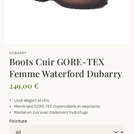
zoom_out_map
DUBARRY
Boots Cuir GORE-TEX
Femme Waterford Dubarry
249,00 €
Look élégant et chic
Membrane GORE-TEX imperméable et respirante
Réalisé en cuir avec traitement hydrofuge
Pointure