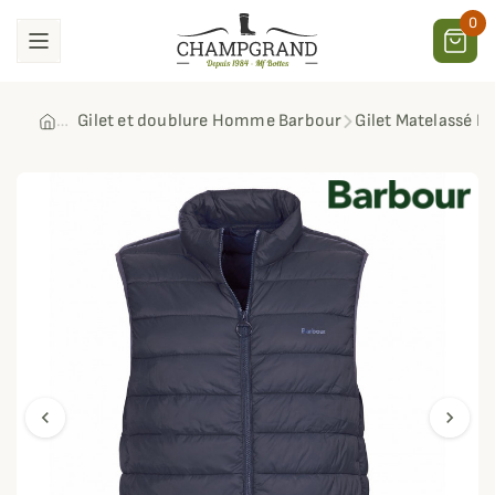
0
Gilet et doublure Homme Barbour
Gilet Matelassé B
chevron_left
chevron_right