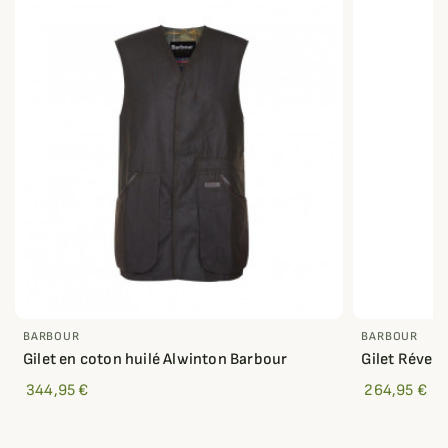
BARBOUR
BARBOUR
Gilet en coton huilé Alwinton Barbour
Gilet Révers
344,95 €
264,95 €