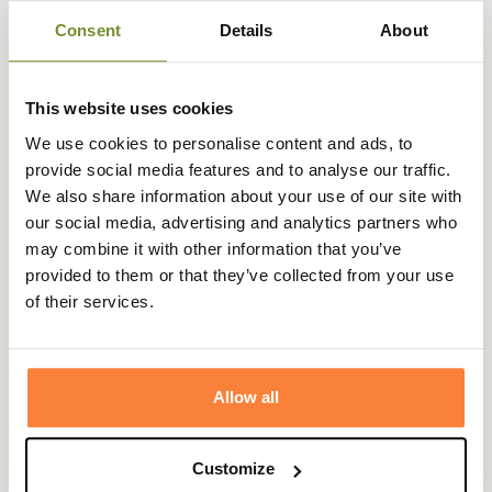
comme en sortie à l'extérieur.
Consent
Details
About
Très bien coupé, il vous donnera un look branché et
dynamique. Héritier de la gamme Barbour, le gilet
matelassée Bretby dispose d'une finition remarquable,
This website uses cookies
un zip typique des vêtements Barbour reconnaissable
We use cookies to personalise content and ads, to
entre dix.
provide social media features and to analyse our traffic.
We also share information about your use of our site with
Le gilet matelassé Bretby Barbour est doté de deux
our social media, advertising and analytics partners who
poches plaquées sur les côtés, vous pouvez le choisir en
may combine it with other information that you’ve
coloris vert olive ou navy.
provided to them or that they’ve collected from your use
Fiche technique
of their services.
Doublure
100% Polyamide
Composition
100% Polyamide
Allow all
Coloris
Bleu, Vert
Doublure
FibreDown
Customize
isolante