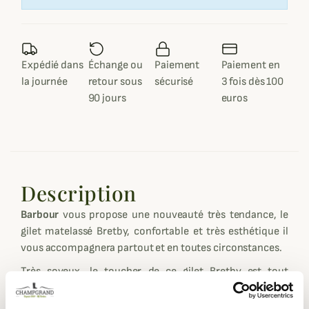
Expédié dans
Échange ou
Paiement
Paiement en
la journée
retour sous
sécurisé
3 fois dès 100
90 jours
euros
Description
Barbour
vous propose une nouveauté très tendance, le
gilet matelassé Bretby, confortable et très esthétique il
vous accompagnera partout et en toutes circonstances.
Très soyeux, le toucher de ce gilet Bretby est tout
simplement exceptionnel, vous aurez une sensation
d'isolation très agréable en toutes saisons, au quotidien