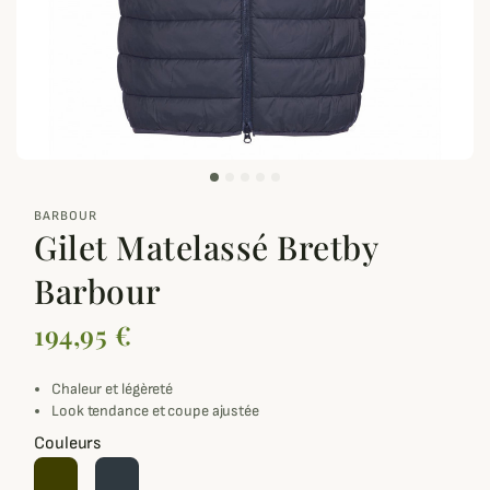
zoom_out_map
BARBOUR
Gilet Matelassé Bretby
Barbour
194,95 €
Chaleur et légèreté
Look tendance et coupe ajustée
Couleurs