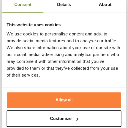
Consent
Details
About
This website uses cookies
Description
We use cookies to personalise content and ads, to
Alexandre Mareuil vous propose 4 gobelets dans un
provide social media features and to analyse our traffic.
bel étui en cuir.
We also share information about your use of our site with
our social media, advertising and analytics partners who
Les gobelets en acier sont traités afin d'accueillir
may combine it with other information that you’ve
tout type de boissons et se laver facilement.
provided to them or that they’ve collected from your use
Alexandre Mareuil livre les 4 gobelets en acier dans
of their services.
un étui en cuir , ce qui vous permettra de transporter vos
gobelets facilement dans votre sac ou vos poches durant
vos parties de chasse.
Allow all
Les cuirs utilisés par le célèbre maroquinier sont de
première qualité et sont fabriqués en France.
Customize
L'étui gobelets Alexandre Mareuil est disponible en cuir
de différentes couleurs afin d'égayer votre panier pique-