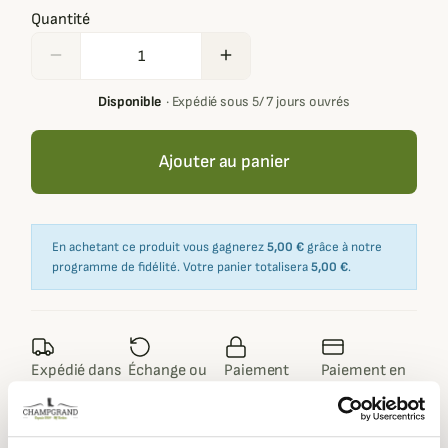
Quantité
remove
add
Disponible
·
Expédié sous 5/ 7 jours ouvrés
Ajouter au panier
En achetant ce produit vous gagnerez
5,00 €
grâce à notre
programme de fidélité. Votre panier totalisera
5,00 €
.
Expédié dans
Échange ou
Paiement
Paiement en
la journée
retour sous
sécurisé
3 fois dès 100
90 jours
euros