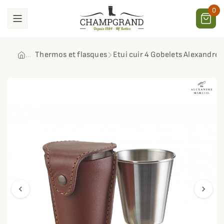
0
Thermos et flasques
Etui cuir 4 Gobelets Alexandre 
chevron_left
chevron_right