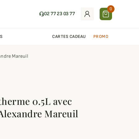
0
02 77 23 03 77
S
CARTES CADEAU
PROMO
andre Mareuil
therme 0.5L avec
Alexandre Mareuil