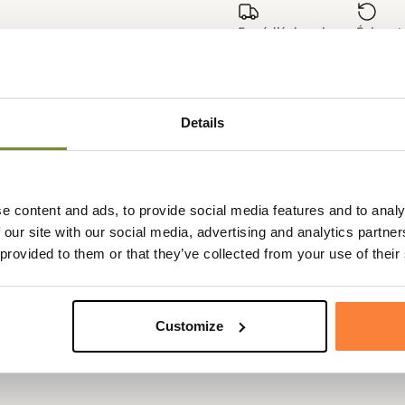
Expédié dans la
Échange
journée
sous 90
Details
sotherme gaîné cuir
e content and ads, to provide social media features and to analy
 our site with our social media, advertising and analytics partn
ulière en cuir pour un transport plus facile.
 provided to them or that they’ve collected from your use of their
der au chaud vos bouillons, thé ou autres boissons chaudes.
dre Mareuil sont de première qualité et sont fabriqués en France.
Customize
ents coloris pour s'accorder avec l'étui cuir 4 gobelets et la flasq