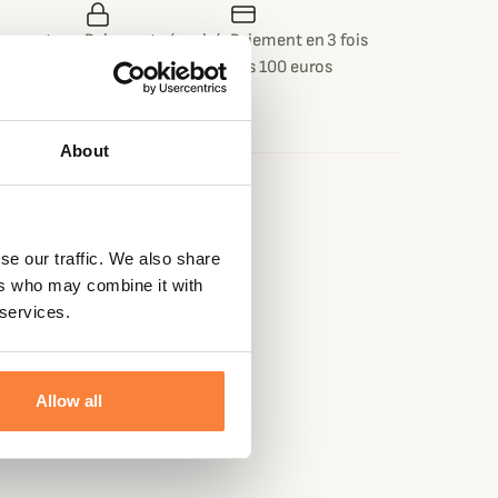
 ou retour
Paiement sécurisé
Paiement en 3 fois
 jours
dès 100 euros
About
se our traffic. We also share
ers who may combine it with
 services.
Allow all
ue de poche.