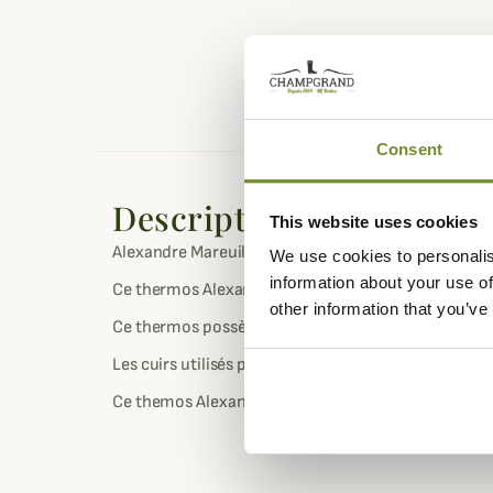
Consent
Description
This website uses cookies
Alexandre Mareuil vous propose ce beau thermos i
We use cookies to personalis
information about your use of
Ce thermos Alexandre Mareuil est équipé d'une bando
other information that you’ve
Ce thermos possède une capacité de 50cl pour y gar
Les cuirs utilisés par le célèbre maroquinier Alexan
Ce themos Alexandre Mareuil est disponible en différ