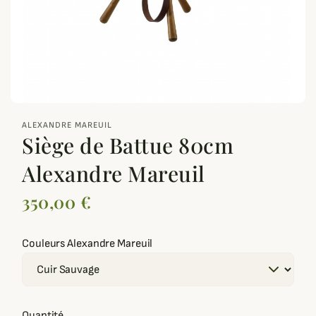
zoom_out_map
ALEXANDRE MAREUIL
Siège de Battue 80cm
Alexandre Mareuil
350,00 €
Couleurs Alexandre Mareuil
Quantité