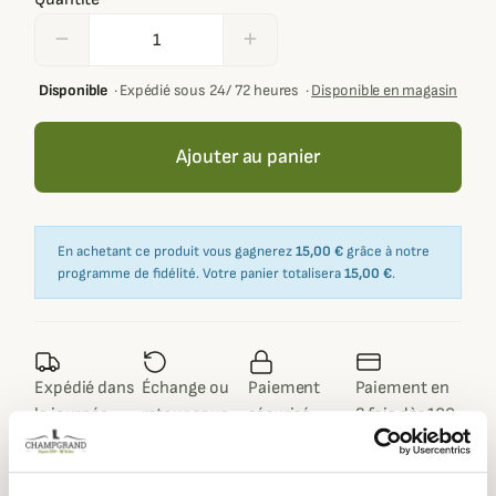
remove
add
Disponible
·
Expédié sous 24/ 72 heures
·
Disponible en magasin
Ajouter au panier
En achetant ce produit vous gagnerez
15,00 €
grâce à notre
programme de fidélité. Votre panier totalisera
15,00 €
.
Expédié dans
Échange ou
Paiement
Paiement en
la journée
retour sous
sécurisé
3 fois dès 100
90 jours
euros