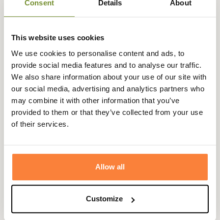
Consent
Details
About
Description
This website uses cookies
We use cookies to personalise content and ads, to
Alexandre Mareuil vous propose ce magnifique siège de
provide social media features and to analyse our traffic.
battue.
We also share information about your use of our site with
Il se compose d'une base en bois et d'une assise en cuir
our social media, advertising and analytics partners who
disponible en différents coloris.
may combine it with other information that you’ve
provided to them or that they’ve collected from your use
Ce siège de battue Alexandre Mareuil possède une
of their services.
bandoulière en cuir pour un transport plus facile.
Ses pieds en bois de hêtre et son croisillon développé
spécialement par Alexandre Mareuil en 2008 peut
Allow all
supporter jusqu'à 150 kg.
Alexandre Mareuil est désormais réputé dans le
Customize
monde pour ses créations haut de gamme et ses
accessoires.