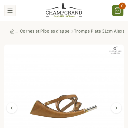
0
Cornes et Piboles d'appel
Trompe Plate 31cm Alexan
chevron_left
chevron_right