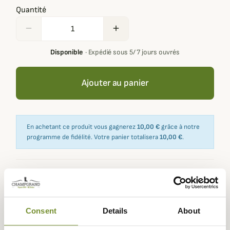
Quantité
remove
add
Disponible
·
Expédié sous 5/ 7 jours ouvrés
Ajouter au panier
En achetant ce produit vous gagnerez
10,00 €
grâce à notre
programme de fidélité. Votre panier totalisera
10,00 €
.
Expédié dans
Échange ou
Paiement
Paiement en
la journée
retour sous
sécurisé
3 fois dès 100
Consent
Details
About
90 jours
euros