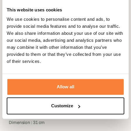
This website uses cookies
We use cookies to personalise content and ads, to
provide social media features and to analyse our traffic.
Description
We also share information about your use of our site with
our social media, advertising and analytics partners who
Alexandre Mareuil vous propose cette trompe plate
may combine it with other information that you’ve
MADE IN FRANCE.
provided to them or that they’ve collected from your use
Cette trompe plate est entièrement gainée de cuir à
of their services.
l'exception de l'embouchure, cette pibole est plus
discrète et plus chic qu'une pibole en laiton classique de
part sa petite taille et du cuir gainé à la main.
Allow all
Alexandre Mareuil à doté cette trompe plate d'une lanière
en cuir pour la porter sur l'épaule.
Les cuirs utilisés par le célèbre maroquinier sont de
Customize
première qualité et sont fabriqués en France.
Dimension : 31 cm