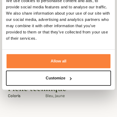
We use cookies to personalise content and ads, to
provide social media features and to analyse our traffic.
We also share information about your use of our site with
our social media, advertising and analytics partners who
Description
may combine it with other information that you’ve
Alexandre Mareuil vous propose cette laisse en cuir
provided to them or that they’ve collected from your use
doublée fabriquée en France.
of their services.
La laisse Alexandre Mareuil est conceptionée en cuir à
tannage végétal qui ne déteint pas sur le poil d'un chien.
Allow all
Les matériaux utilisés par le célèbre maroquinier
Alexandre Mareuil sont de première qualité.
Dimension : 95 cm
Customize
Fiche technique
Coloris
Bleu, Jaune