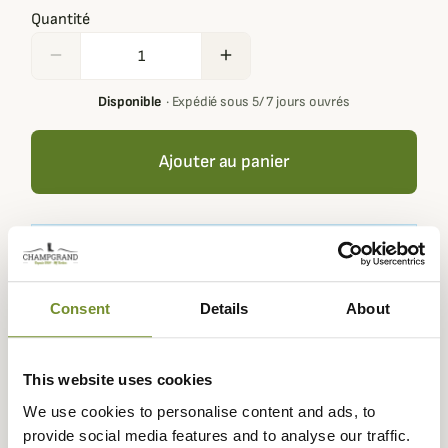
Quantité
remove
add
Disponible
·
Expédié sous 5/ 7 jours ouvrés
Ajouter au panier
En achetant ce produit vous gagnerez
5,00 €
grâce à notre
programme de fidélité. Votre panier totalisera
5,00 €
.
Consent
Details
About
Expédié dans
Échange ou
Paiement
Paiement en
This website uses cookies
la journée
retour sous
sécurisé
3 fois dès 100
We use cookies to personalise content and ads, to
90 jours
euros
provide social media features and to analyse our traffic.