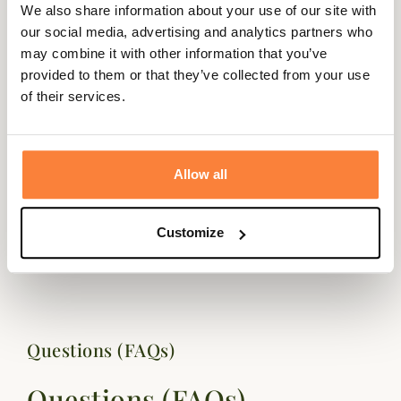
We also share information about your use of our site with
our social media, advertising and analytics partners who
may combine it with other information that you’ve
provided to them or that they’ve collected from your use
Description
of their services.
Alexandre Mareuil vous poropose cette laisse 3 longueurs
en cuir fabriquée en france.
Allow all
La laisse 3 longueurs Alexandre Mareuil peut être réglée
de 90 à 160 cm.
Les cuirs utilisés par le maroquinier Alexandre Mareuil
Customize
sont de première qualité.
Questions (FAQs)
Questions (FAQs)