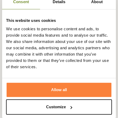
tissu en laine mélangée
orné du
tartan emblématique de
Consent
Details
About
Barbour
sur le dessus de la main.
Cette combinaison raffinée de matières nobles confère à
This website uses cookies
ces gants un look à la fois
authentique et sophistiqué
,
We use cookies to personalise content and ads, to
idéal pour les journées froides à la campagne comme en
provide social media features and to analyse our traffic.
ville.
We also share information about your use of our site with
Pour un confort thermique optimal, les gants Newbrough
our social media, advertising and analytics partners who
sont
doublés en laine polaire
, garantissant
chaleur et
may combine it with other information that you’ve
douceur
à chaque utilisation. Une
bride de réglage à
provided to them or that they’ve collected from your use
bouton-pression
au poignet permet un ajustement
of their services.
précis, assurant maintien et confort.
Fiche technique
Allow all
Doublure
100% Polyester
Coloris
Bleu, Noir, Rouge, Tartan
Customize
Matière
Cuir, Laine , Polyester