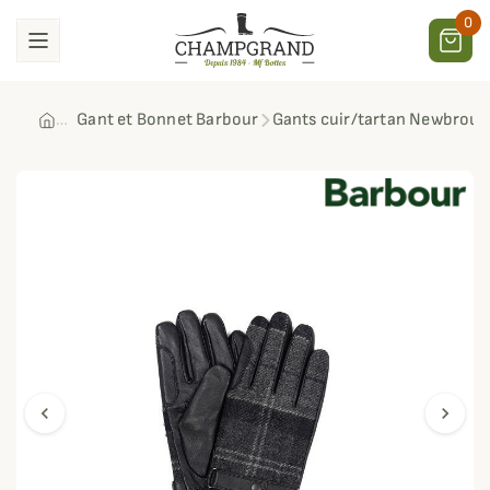
0
Gant et Bonnet Barbour
Gants cuir/tartan Newbroug
chevron_left
chevron_right