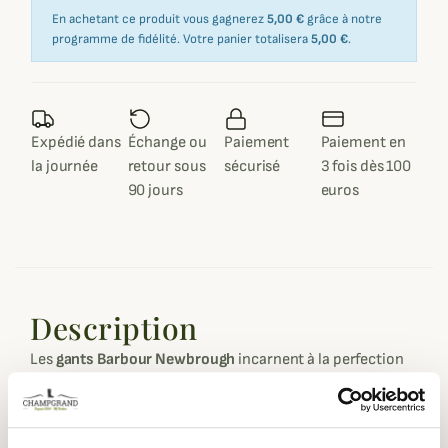
En achetant ce produit vous gagnerez
5,00 €
grâce à notre
programme de fidélité. Votre panier totalisera
5,00 €
.
Expédié dans
Échange ou
Paiement
Paiement en
la journée
retour sous
sécurisé
3 fois dès 100
90 jours
euros
Description
Les
gants Barbour Newbrough
incarnent à la perfection
le savoir-faire britannique alliant
élégance, confort et
fonctionnalité
. Conçus pour affronter l’hiver avec style,
ils associent un
cuir souple et résistant
sur la paume à un