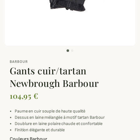
zoom_out_map
BARBOUR
Gants cuir/tartan
Newbrough Barbour
104,95 €
Paume en cuir souple de haute qualité
Dessus en laine mélangée à motif tartan Barbour
Doublure en laine polaire chaude et confortable
Finition élégante et durable
Couleurs Barbour