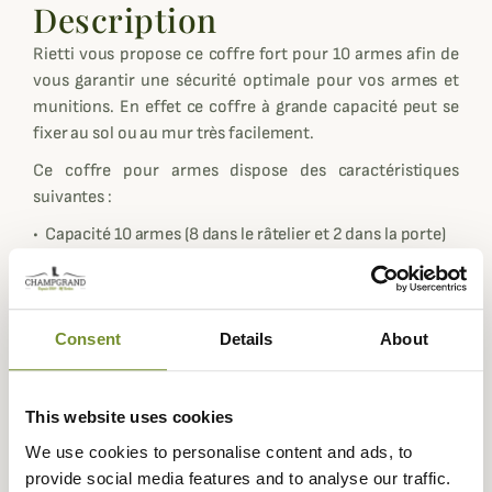
Description
Rietti vous propose ce coffre fort pour 10 armes afin de
vous garantir une sécurité optimale pour vos armes et
munitions. En effet ce coffre à grande capacité peut se
fixer au sol ou au mur très facilement.
Ce coffre pour armes dispose des caractéristiques
suivantes :
• Capacité 10 armes (8 dans le râtelier et 2 dans la porte)
• Dimensions : 1500x450x330 mm - fermeture 1 clef -
porte et parois 2 mm
• Porte et parois en acier de 2 mm
Consent
Details
About
• Verrouillage par pênes métalliques massifs
• Fermeture centralisée digitale ou par clef unique
• Intérieur en velours rouge
This website uses cookies
• Support pour fusils caoutchouté
We use cookies to personalise content and ads, to
• Coffre à munitions selon modèles
provide social media features and to analyse our traffic.