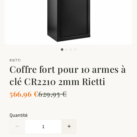
zoom_out_map
RIETTI
Coffre fort pour 10 armes à
clé CR2210 2mm Rietti
566,96 €
629,95 €
Quantité
remove
add