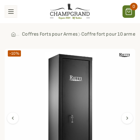
0
Coffres Forts pour Armes
Coffre fort pour 10 armes
-10%
chevron_left
chevron_right