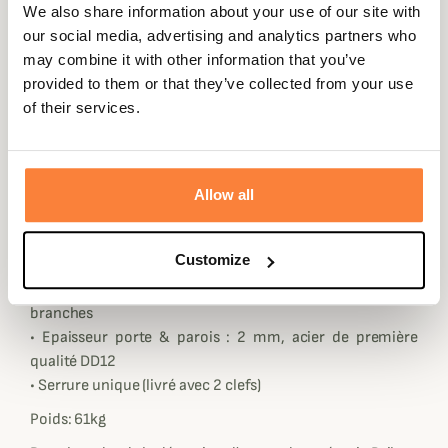
• Coffre fort pour 10 armes longues avec ouverture
We also share information about your use of our site with
centralisée à clef unique avec poignée actionnant les
our social media, advertising and analytics partners who
tenons multiples.
may combine it with other information that you’ve
• Intérieur du coffre et de la porte tapissés de velours
provided to them or that they’ve collected from your use
rouge.
of their services.
• Dimensions utiles grand compartiment : H. 133 x L. 44 x
P. 22 cm
• Petit coffre intérieur pour munitions ou valeurs : dim.
utiles H. 15 x L. 44 x P. 22 cm
Allow all
• Râtelier en bois caoutchouté pour 8 fusils en 2 rangées.
• 2 petites tablettes amovibles pour accessoires, valeurs,
Customize
montres...
• Cinq pênes mobiles - Ouverture avec poignée à 3
branches
• Epaisseur porte & parois : 2 mm, acier de première
qualité DD12
• Serrure unique (livré avec 2 clefs)
Poids: 61kg