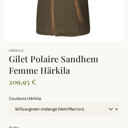
zoom_out_map
HÄRKILA
Gilet Polaire Sandhem
Femme Härkila
209,95 €
Couleurs Härkila