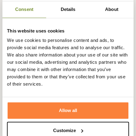
chasseresses qui recherchent une tenue adaptée à leur
Consent
Details
About
morphologie.
Très confortable et chaude, ce gilet femme polaire
This website uses cookies
Härkila Sandhem est parfait aussi bien pour la chasse que
pour une utilisation plus régulière.
We use cookies to personalise content and ads, to
provide social media features and to analyse our traffic.
La gamme Sandhem est entièrement gainée avec du cuir
We also share information about your use of our site with
de buffle pour un look particulièrement smart.
our social media, advertising and analytics partners who
Nous avons été conquis par la douceur du polaire et la
may combine it with other information that you’ve
bonne coupe de la gamme Sandhem Femme.
provided to them or that they’ve collected from your use
Fiche technique
of their services.
Composition
100% Polyester
Coloris
Bleu, Marron, Vert
Allow all
Genre
Femme
Customize
Doublure
POLARTEC