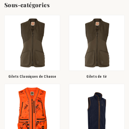
Sous-catégories
Quel gilet de chasse choisir ? Sélectionnez le selon l'environnement dans
lequel vous évoluerez ainsi que de votre pratique :
tir sportif
, chasseur
actif, posté,
à l'affût
, au rabat ou bien
pour l'après chasse
. Il est préférable
de penser au nombre de poches nécessaires à vos besoins, son coloris ou
encore sa matière.
Parce que les pratiques à la chasse sont nombreuses et variées, le gilet de
chasse sait s'adapter aux besoins et aux exigences de tous. Vous retrouvez
des
gilets de tir
, ou encore des matelassés ou des
gilets polaires
pour vous
tenir bien chaud. Egalement des modèles en
tweed
pour rester élégant en
toutes circonstances ou encore avec des
modèles fluos
pour renforcer
votre visibilité et votre sécurité.
Gilets Classiques de Chasse
Gilets de tir