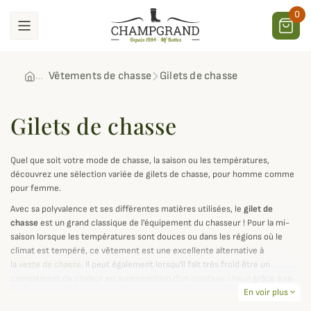
0
Vêtements de chasse
Gilets de chasse
Gilets de chasse
Quel que soit votre mode de chasse, la saison ou les températures,
découvrez une sélection variée de gilets de chasse, pour homme comme
pour femme.
Avec sa polyvalence et ses différentes matières utilisées, le
gilet de
chasse
est un grand classique de l'équipement du chasseur ! Pour la mi-
saison lorsque les températures sont douces ou dans les régions où le
climat est tempéré, ce vêtement est une excellente alternative à
la
veste de chasse
. Il peut également lorsqu'il fait très froid être un
complément de chaleur en superposition d'un
manteau chaud
grâce à sa
conception sans manches qui le rend particulièrement compact et
En voir plus
expand_more
confortable, quel que soit le type de chasse pratiqué.