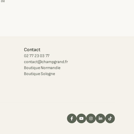
 de
Contact
02 77 23 03 77
contact@champgrand.fr
Boutique Normandie
Boutique Sologne