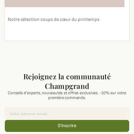
Notre sélection coups de cœur du printemps
En lire plus
search
Rejoignez la communauté
Champgrand
Conseils d'experts, nouveautés et offres exclusives. -10% sur votre
première commande.
Email
S'inscrire