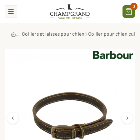
0
Colliers et laisses pour chien
Collier pour chien cuir
chevron_left
chevron_right