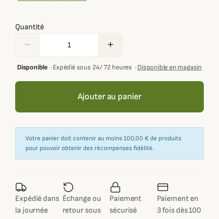
Quantité
remove
add
Disponible
·
Expédié sous 24/ 72 heures
·
Disponible en magasin
Ajouter au panier
Votre panier doit contenir au moins 100,00 € de produits
pour pouvoir obtenir des récompenses fidélité.
Expédié dans
Échange ou
Paiement
Paiement en
la journée
retour sous
sécurisé
3 fois dès 100