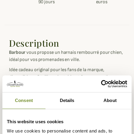
90 jours
euros
Description
Barbour
vous propose un harnais rembourré pour chien,
idéal pour vos promenades en ville.
Idée cadeau original pour les fans de la marque,
disponible en 3 tailles adaptables grâce aux sangles
présentes sur les cotés.
Pour compléter le look Barbour, il existe aussi la
laisse
Consent
Details
About
Tartan
et le
manteau Tartan
.
Pour choisir la taille idéale, mesurez le tour de thorax de
votre chien et choisissez la taille correspondante en
This website uses cookies
centimètres.
We use cookies to personalise content and ads, to