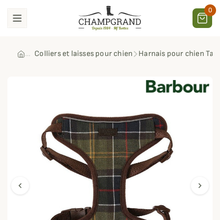
0
Colliers et laisses pour chien
Harnais pour chien Tar
chevron_left
chevron_right