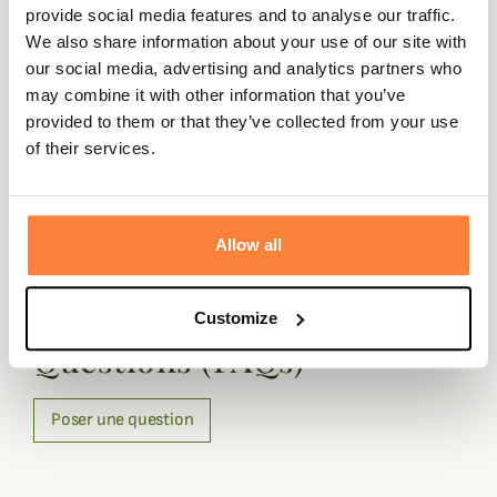
Fiche technique
provide social media features and to analyse our traffic.
We also share information about your use of our site with
Matières
100% Coton
our social media, advertising and analytics partners who
may combine it with other information that you’ve
Composition
100% Coton
provided to them or that they’ve collected from your use
Matière
Coton
of their services.
Coloris
Tartan
Allow all
Questions (FAQs)
Customize
Questions (FAQs)
Poser une question