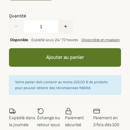
Quantité
remove
add
Disponible
·
Expédié sous 24/ 72 heures
·
Disponible en magasin
Ajouter au panier
Votre panier doit contenir au moins 100,00 € de produits
pour pouvoir obtenir des récompenses fidélité.
Expédié dans
Échange ou
Paiement
Paiement en
la journée
retour sous
sécurisé
3 fois dès 100