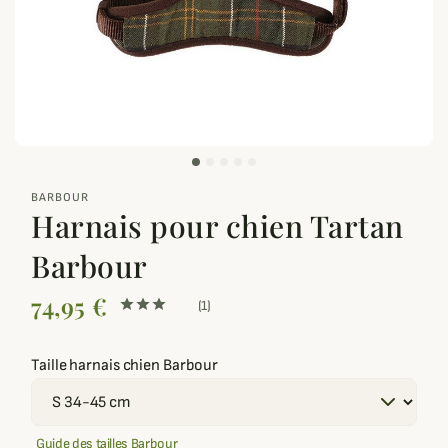
zoom_out_map
BARBOUR
Harnais pour chien Tartan
Barbour
74,95 €
(1)
Taille harnais chien Barbour
Guide des tailles Barbour